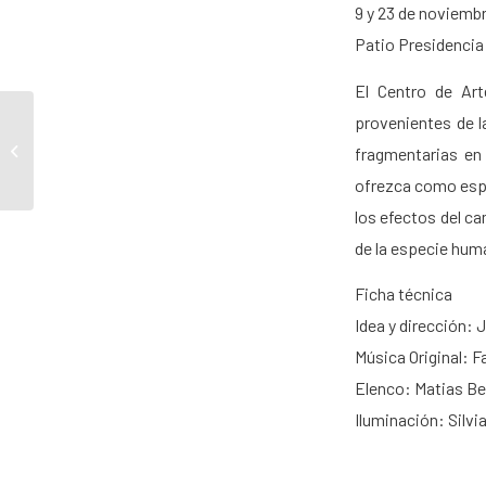
9 y 23 de noviembr
Patio Presidencia
El Centro de Ar
provenientes de l
Escenas de la vida
fragmentarias en 
acuática
ofrezca como espec
los efectos del ca
de la especie hum
Ficha técnica
Idea y dirección:
Música Original: 
Elenco: Matias Be
Iluminación: Silvi