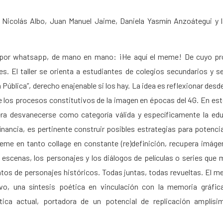
 Nicolás Albo, Juan Manuel Jaime, Daniela Yasmín Anzoátegui y l
 por whatsapp, de mano en mano: ¡He aquí el meme! De cuyo pr
s. El taller se orienta a estudiantes de colegios secundarios y s
Pública”, derecho enajenable si los hay. La idea es reflexionar des
 los procesos constitutivos de la
imagen en épocas del 4G. En es
era desvanecerse como categoría válida y específicamente la ed
nancia, es pertinente construir posibles estrategias para potencia
eme en tanto collage en constante (re)definición, recupera imáge
 escenas, los personajes y los diálogos de películas o series qu
atos de personajes históricos. Todas juntas, todas revueltas. El
ivo, una síntesis poética en vinculación con la memoria gráfic
ítica actual, portadora de un potencial de replicación amplísi