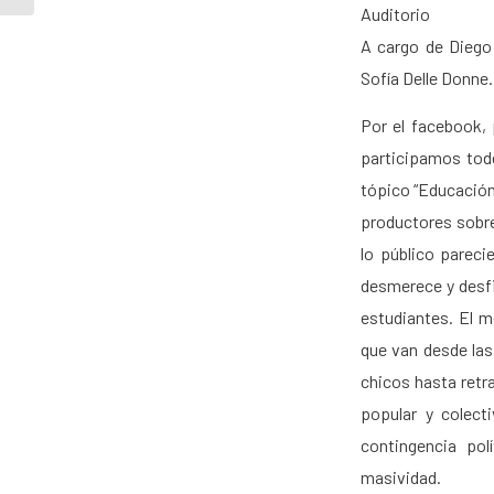
Auditorio
A cargo de Diego
Sofía Delle Donne.
Por el facebook,
participamos tode
tópico “Educación 
productores sobre
lo público pareci
desmerece y desfi
estudiantes. El m
que van desde las
chicos hasta retr
popular y colect
contingencia pol
masividad.