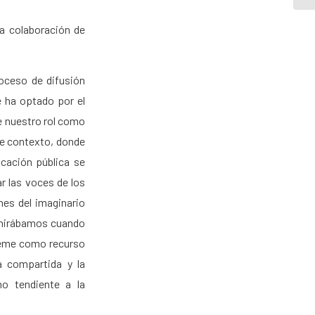
a colaboración de
oceso de difusión
e ha optado por el
de nuestro rol como
te contexto, donde
ucación pública se
r las voces de los
nes del imaginario
e mirábamos cuando
 meme como recurso
a compartida y la
mo tendiente a la