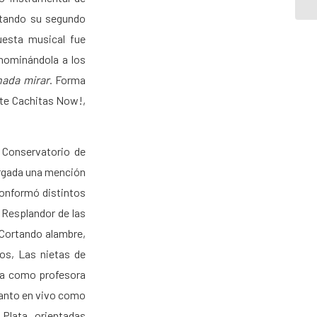
ntando su segundo
uesta musical fue
nominándola a los
nada mirar
. Forma
ente Cachitas Now!,
l Conservatorio de
torgada una mención
Conformó distintos
 Resplandor de las
 Cortando alambre,
dos, Las nietas de
ña como profesora
 tanto en vivo como
 Plata, orientadas