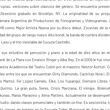
opias, versiones sobre clásicos del género. Se encuentra prese
Sessions
grabado en Brooklyn, NY. La originalidad de su prop
Cámara Argentina de Productores de Fonogramas y Videogramas, 
018 como Mejor Artista Nueva por su disco debut,
Escenas de la 
idad del grupo de tango nuevo Alto bondi, la banda de cumbia disid
 Laso y el trío inestable de Cucuza Castiello.
ió sus estudios de percusión y piano a la edad de diez años en e
ardi de La Plata con Ernesto Ringer y Alba Rey. En el 2005 le fue o
questa Académica del Teatro Colón por el maestro Néstor Asttuti. 
es entre los que se encuentran Dirty Diamonds, Cachitas Now!, El
o Martez, Fer López Camelo, Elke, Los Yupanqui, Siempre Libres,
 Quirino, La gran puta, Seres, Crisis Marciana, El minaje, Boleru
nkunas, Manía Marasmo y Alma Matters. Actualmente se desempe
studio, dando clases presenciales y también on line. Es sesionista,
ta clases de batería en la Escuela Taller Municipal de Arte de La