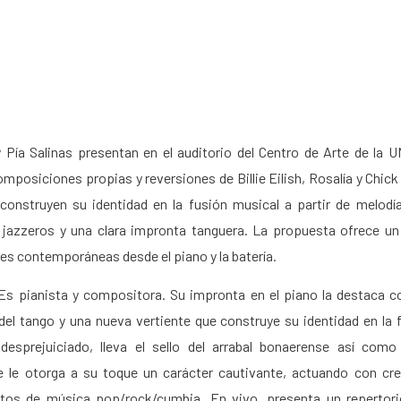
 Pía Salinas presentan en el auditorio del Centro de Arte de la 
mposiciones propias y reversiones de Billie Eilish, Rosalía y Chick
construyen su identidad en la fusión musical a partir de melod
 jazzeros y una clara impronta tanguera. La propuesta ofrece u
es contemporáneas desde el piano y la batería.
Es pianista y compositora. Su impronta en el piano la destaca 
l del tango y una nueva vertiente que construye su identidad en la 
esprejuiciado, lleva el sello del arrabal bonaerense así com
 le otorga a su toque un carácter cautivante, actuando con cre
itos de música pop/rock/cumbia. En vivo, presenta un repertori