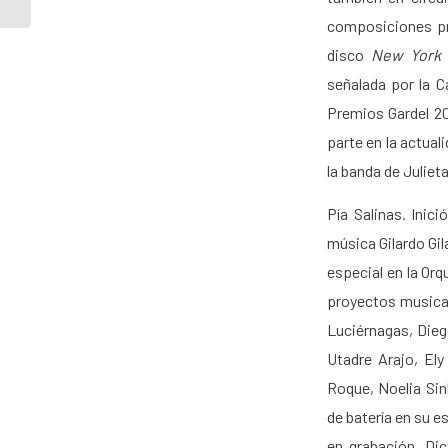
composiciones pr
disco
New York 
señalada por la 
Premios Gardel 2
parte en la actual
la banda de Julieta
Pía Salinas. Inic
música Gilardo Gil
especial en la Or
proyectos musical
Luciérnagas, Dieg
Utadre Arajo, Ely
Roque, Noelia Si
de batería en su e
en grabación. Dic