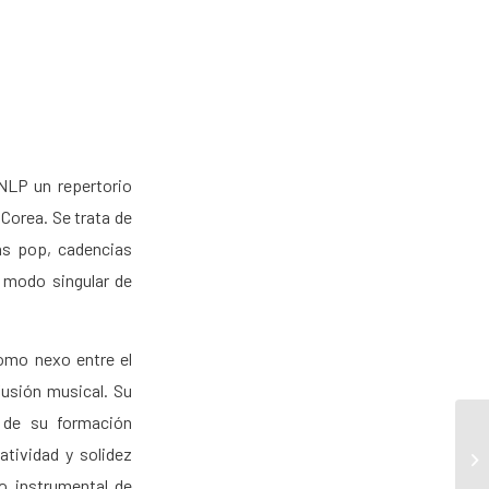
UNLP un repertorio
 Corea. Se trata de
ías pop, cadencias
n modo singular de
como nexo entre el
fusión musical. Su
o de su formación
atividad y solidez
o instrumental de