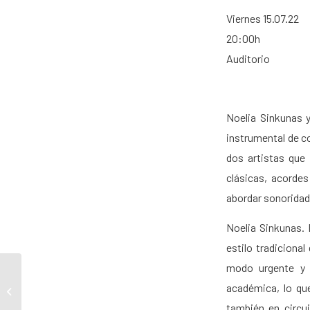
Viernes 15.07.22
20:00h
Auditorio
Noelia Sinkunas y
instrumental de co
dos artistas que 
clásicas, acordes
abordar sonoridad
Noelia Sinkunas. 
estilo tradiciona
modo urgente y d
académica, lo que
Varonera
también en circu