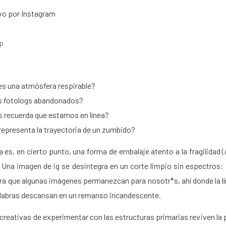
vo por Instagram
p
¿es una atmósfera respirable?
os fotologs abandonados?
os recuerda que estamos en línea?
 representa la trayectoria de un zumbido?
a es, en cierto punto, una forma de embalaje atento a la fragilidad (
. Una imagen de ig se desintegra en un corte limpio sin espectros:
ra que algunas imágenes permanezcan para nosotr*s, ahí donde la lín
 palabras descansan en un remanso incandescente.
 creativas de experimentar con las estructuras primarias reviven la