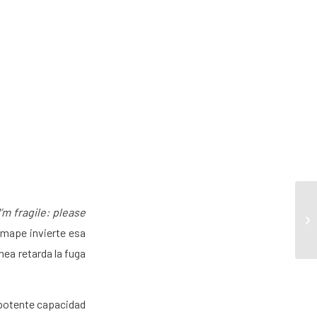
I’m fragile: please
 mape invierte esa
ea retarda la fuga
 potente capacidad