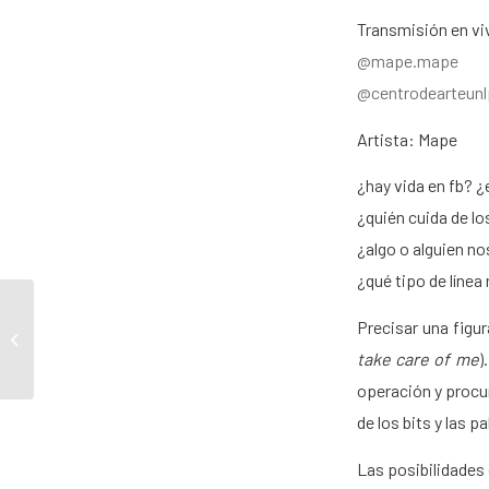
Transmisión en vi
@mape.mape
@centrodearteunl
Artista: Mape
¿hay vida en fb? 
¿quién cuida de l
¿algo o alguien n
¿qué tipo de línea
Precisar una figur
Vistazos: Novísima 50+
(1)+1
take care of me
)
operación y procu
de los bits y las
Las posibilidades