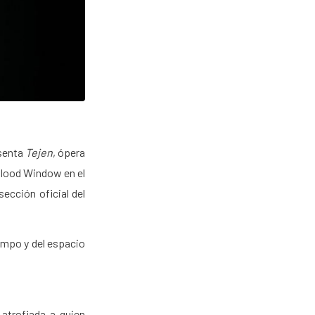
esenta
Tejen
, ópera
 Blood Window en el
sección oficial del
iempo y del espacio
atrofiada a quien