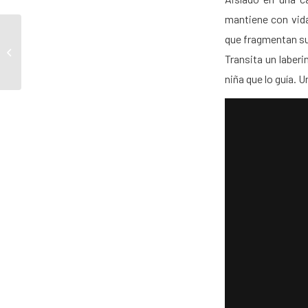
mantiene con vida
que fragmentan su
Ciclo de cine
Transita un laberi
conversado
niña que lo guía. 