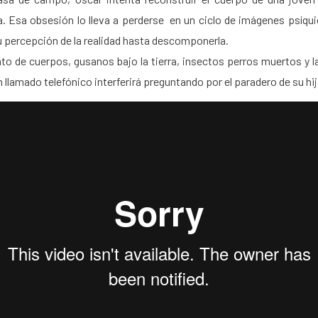
. Esa obsesión lo lleva a perderse en un ciclo de imágenes psíqu
 percepción de la realidad hasta descomponerla.
nto de cuerpos, gusanos bajo la tierra, insectos perros muertos y 
Un llamado telefónico interferirá preguntando por el paradero de su hij