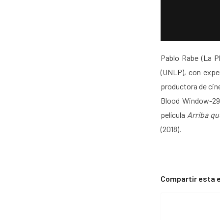
Pablo Rabe (La Pl
(UNLP), con exper
productora de cine
Blood Window-29° 
película
Arriba q
(2018).
Compartir esta 