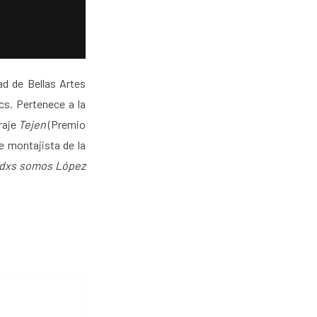
ad de Bellas Artes
cs. Pertenece a la
raje
Tejen
(Premio
e montajista de la
dxs somos López