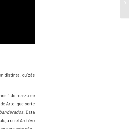
n distinta, quizás
lunes 1 de marzo se
 de Arte, que parte
banderados.
Esta
aloja en el Archivo
man para este año.