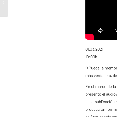
rumanos. En diálogo
con Carlos Vallina.
Audiovisual....
01.03.2021
19:00h
“¿Puede la memori
más verdadera, de
En el marco de la 
presentó el audiov
de la publicación
producción forma
de Arte y conform