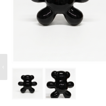
Oso de cerámica (para
colgar) por Kika